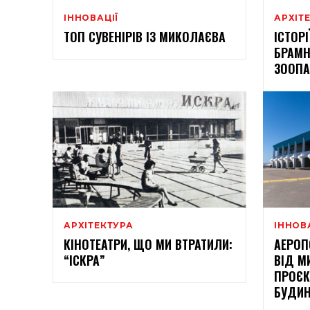
ІННОВАЦІЇ
АРХІТ
ТОП СУВЕНІРІВ ІЗ МИКОЛАЄВА
ІСТОРІ
БРАМН
ЗООПА
АРХІТЕКТУРА
ІННОВ
КІНОТЕАТРИ, ЩО МИ ВТРАТИЛИ:
АЕРОП
“ІСКРА”
ВІД М
ПРОЄК
БУДИН