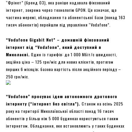
“Фрінет” (бренд О3), яка раніше надавала фіксований
інтернет, зокрема через технологію GPON. Це означає, що
частина мережі, обладнання та абонентської бази (понад 163
тисяч абонентів) перейшли під управління “Vodafone”.
“Vodafone Gigabit Net” – домашній фіксований
інтернет від “Vodafone”, який доступний в
Миколаєві.
Один із тарифів: до 1 000 Мбіт/с швидкості,
акційна ціна – 125 грн/міс для нових клієнтів, протягом
перших 6 місяців; базова вартість після акційного періоду –
250 грн/міс.
“Vodafone” просуває ідею автономного дротового
інтернету (“інтернет без світла”).
Станом на осінь 2025
року на території Миколаївської області понад 16 тисяч
абонентів у більш ніж 5 000 будинках користуються таким
інтернетом. Обладнання, яке встановлюють у таких будинках