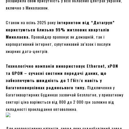
розширила свою присутність у всіх обласних центрах України,
включно з Миколаєвом.
Станом на осінь 2025 року
інтернетом від “Датагруп”
користуються близько 95% житлових кварталів
Миколаєва.
Провайдер пропонує як домашній, так і
корпоративний інтернет, супутниковий зв’язок і послуги
хмарних дата-центрів.
Технологічно компанія використовує Ethernet, xPON
та GPON – сучасні системи передачі даних, що
забезпечують швидкість до 1 Гбіт/с навіть у
багатоповерхівках радянського типу.
Підключення у
багатоквартирних будинках зазвичай безплатне, у приватному
секторі ціна варіюється від 800 до 2 000 грн залежно від
складності прокладання оптоволокна.
Для корпоративних клієнтів, серед яких суднобудівний завод