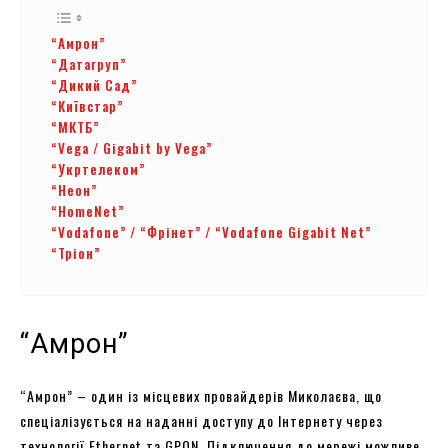
“Амрон”
“Датагруп”
“Дикий Сад”
“Київстар”
“МКТБ”
“Vega / Gigabit by Vega”
“Укртелеком”
“Неон”
“HomeNet”
“Vodafone” / “Фрінет” / “Vodafone Gigabit Net”
“Тріон”
“Амрон”
“Амрон” – один із місцевих провайдерів Миколаєва, що
спеціалізується на наданні доступу до Інтернету через
технології Ethernet та GPON. Підключення до мережі можливе