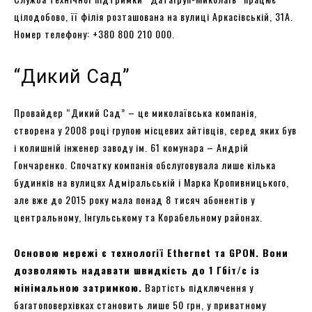
цілодобово, її філія розташована на вулиці Аркасівській, 31А.
Номер телефону: +380 800 210 000.
“Дикий Сад”
Провайдер “Дикий Сад” – це миколаївська компанія,
створена у 2008 році групою місцевих айтівців, серед яких був
і колишній інженер заводу ім. 61 комунара – Андрій
Гончаренко. Спочатку компанія обслуговувала лише кілька
будинків на вулицях Адміральській і Марка Кропивницького,
але вже до 2015 року мала понад 8 тисяч абонентів у
центральному, Інгульському та Корабельному районах.
Основою мережі є технології Ethernet та GPON. Вони
дозволяють надавати швидкість до 1 Гбіт/с із
мінімальною затримкою.
Вартість підключення у
багатоповерхівках становить лише 50 грн, у приватному