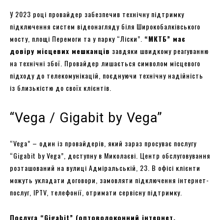
У 2023 році провайдер забезпечив технічну підтримку
підключення систем відеонагляду біля Широкобалківського
мосту, площі Перемоги та у парку “Ліски”.
“МКТБ” має
довіру місцевих мешканців
завдяки швидкому реагуванню
на технічні збої. Провайдер лишається символом місцевого
підходу до телекомунікацій, поєднуючи технічну надійність
із близькістю до своїх клієнтів.
“Vega / Gigabit by Vega”
“Vega” – один із провайдерів, який зараз просуває послугу
“Gigabit by Vega”, доступну в Миколаєві. Центр обслуговування
розташований на вулиці Адміральській, 23. В офісі клієнти
можуть укладати договори, замовляти підключення інтернет-
послуг, IPTV, телефонії, отримати сервісну підтримку.
Послуга “Gigabit” (оптоволоконний інтернет,