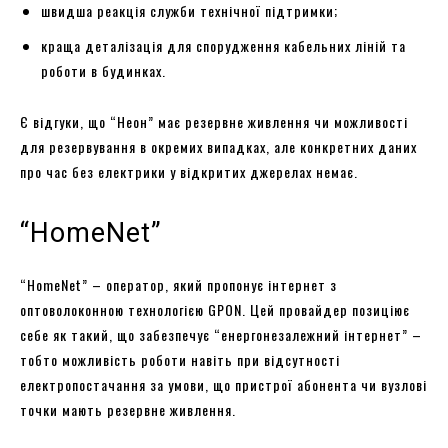
швидша реакція служби технічної підтримки;
краща деталізація для спорудження кабельних ліній та
роботи в будинках.
Є відгуки, що “Неон” має резервне живлення чи можливості
для резервування в окремих випадках, але конкретних даних
про час без електрики у відкритих джерелах немає.
“HomeNet”
“HomeNet” – оператор, який пропонує інтернет з
оптоволоконною технологією GPON. Цей провайдер позиціює
себе як такий, що забезпечує “енергонезалежний інтернет” –
тобто можливість роботи навіть при відсутності
електропостачання за умови, що пристрої абонента чи вузлові
точки мають резервне живлення.