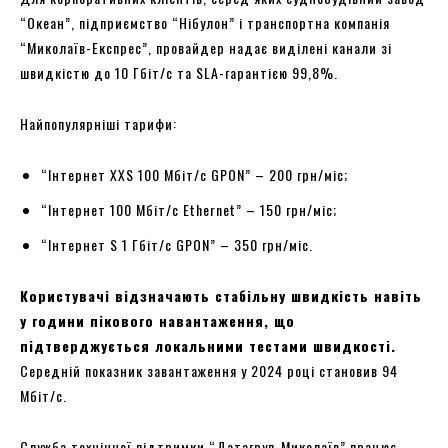
“Океан”, підприємство “Нібулон” і транспортна компанія
“Миколаїв-Експрес”, провайдер надає виділені канали зі
швидкістю до 10 Гбіт/с та SLA-гарантією 99,8%.
Найпопулярніші тарифи:
“Інтернет XXS 100 Мбіт/с GPON” – 200 грн/міс;
“Інтернет 100 Мбіт/с Ethernet” – 150 грн/міс;
“Інтернет S 1 Гбіт/с GPON” – 350 грн/міс.
Користувачі відзначають стабільну швидкість навіть
у години пікового навантаження, що
підтверджується локальними тестами швидкості.
Середній показник завантаження у 2024 році становив 94
Мбіт/с.
Служба технічної підтримки “Датагруп-Миколаїв” працює