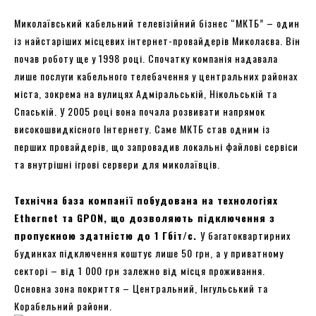
Миколаївський кабельний телевізійний бізнес “МКТБ” – один
із найстаріших місцевих інтернет-провайдерів Миколаєва. Він
почав роботу ще у 1998 році. Спочатку компанія надавала
лише послуги кабельного телебачення у центральних районах
міста, зокрема на вулицях Адміральській, Нікольській та
Спаській. У 2005 році вона почала розвивати напрямок
високошвидкісного Інтернету. Саме МКТБ став одним із
перших провайдерів, що запровадив локальні файлові сервіси
та внутрішні ігрові сервери для миколаївців.
Технічна база компанії побудована на технологіях
Ethernet та GPON, що дозволяють підключення з
пропускною здатністю до 1 Гбіт/с.
У багатоквартирних
будинках підключення коштує лише 50 грн, а у приватному
секторі – від 1 000 грн залежно від місця проживання.
Основна зона покриття – Центральний, Інгульський та
Корабельний райони.