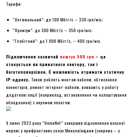
Тарифи:
“Оптимальний”: до 100 Мбіт/с – 330 грн/міс;
“Преміум”: до 300 Мбіт/с – 350 грн/міс;
“Гігабітний”: до 1 000 Мбіт/с, – 400 грн/міс.
Підключення зазвичай
коштує 500 грн
– це
стосується як приватного сектору, так і
багатоповерхівок. Є можливість отримати статичну
IP-адресу.
Також роблять монтаж кабелю, обтискання
конекторів, ремонт інтернет-кабелю, вливають у роботу
додаткові опції (наприклад, встановлення чи налаштування
обладнання) з окремою оплатою.
У липні 2023 року “HomeNet” завершив відновлення власної
мережі у прифронтових селах Миколаївщини (зокрема – у