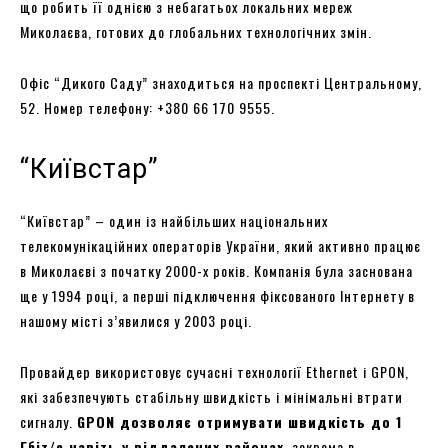
що робить її однією з небагатьох локальних мереж
Миколаєва, готових до глобальних технологічних змін.
Офіс “Дикого Саду” знаходиться на проспекті Центральному,
52. Номер телефону: +380 66 170 9555.
“Київстар”
“Київстар” – один із найбільших національних
телекомунікаційних операторів України, який активно працює
в Миколаєві з початку 2000-х років. Компанія була заснована
ще у 1994 році, а перші підключення фіксованого Інтернету в
нашому місті з’явилися у 2003 році.
Провайдер використовує сучасні технології Ethernet і GPON,
які забезпечують стабільну швидкість і мінімальні втрати
сигналу.
GPON дозволяє отримувати швидкість до 1
Гбіт/с навіть у віддалених районах
, зокрема в