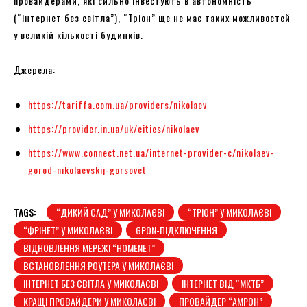
провайдерами, які сильно інвестують в автономність
(“інтернет без світла”), “Тріон” ще не має таких можливостей
у великій кількості будинків.
Джерела:
https://tariffa.com.ua/providers/nikolaev
https://provider.in.ua/uk/cities/nikolaev
https://www.connect.net.ua/internet-provider-c/nikolaev-
gorod-nikolaevskij-gorsovet
TAGS:
“ДИКИЙ САД” У МИКОЛАЄВІ
“ТРІОН” У МИКОЛАЄВІ
“ФРІНЕТ” У МИКОЛАЄВІ
GPON-ПІДКЛЮЧЕННЯ
ВІДНОВЛЕННЯ МЕРЕЖІ “HOMENET”
ВСТАНОВЛЕННЯ РОУТЕРА У МИКОЛАЄВІ
ІНТЕРНЕТ БЕЗ СВІТЛА У МИКОЛАЄВІ
ІНТЕРНЕТ ВІД “МКТБ”
КРАЩІ ПРОВАЙДЕРИ У МИКОЛАЄВІ
ПРОВАЙДЕР “АМРОН”