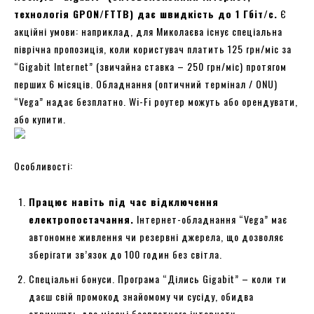
технологія GPON/FTTB) дає швидкість до 1 Гбіт/с.
Є
акційні умови: наприклад, для Миколаєва існує спеціальна
піврічна пропозиція, коли користувач платить 125 грн/міс за
“Gigabit Internet” (звичайна ставка – 250 грн/міс) протягом
перших 6 місяців. Обладнання (оптичний термінал / ONU)
“Vega” надає безплатно. Wi-Fi роутер можуть або орендувати,
або купити.
Особливості:
Працює навіть під час відключення
електропостачання.
Інтернет-обладнання “Vega” має
автономне живлення чи резервні джерела, що дозволяє
зберігати зв’язок до 100 годин без світла.
Спеціальні бонуси. Програма “Ділись Gigabit” – коли ти
даєш свій промокод знайомому чи сусіду, обидва
отримують два місяці безплатного інтернету.