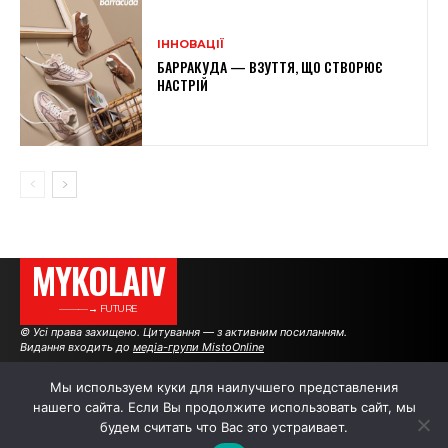
ІННОВАЦІЇ
БАРРАКУДА — ВЗУТТЯ, ЩО СТВОРЮЄ
НАСТРІЙ
MYKOLAIV
———→ FUTURE
© Усі права захищено. Цитування — з активним посиланням.
Видання входить до
медіа-групи MistoOnline
Мы используем куки для наилучшего представления
нашего сайта. Если Вы продолжите использовать сайт, мы
АВТОРИ
|
РЕКЛАМА НА САЙТІ
будем считать что Вас это устраивает.