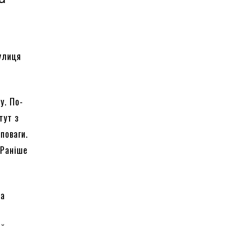
улиця
у. По-
тут з
поваги.
 Раніше
на