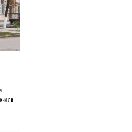
а
почали