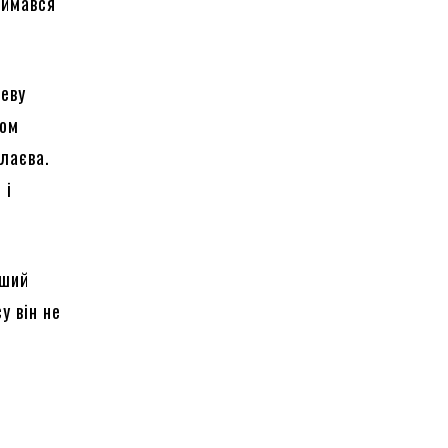
аймався
Леву
ком
лаєва.
 і
рший
у він не