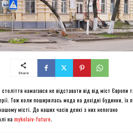
Share
 століття намагався не відставати від від міст Європи т
ерії. Тож коли поширилась мода на дохідні будинки, їх 
 нашому місті. До наших часів деякі з них непогано
алі на
mykolaiv-future
.