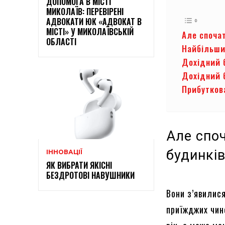
ДОПОМОГА В МІСТІ
МИКОЛАЇВ: ПЕРЕВІРЕНІ
АДВОКАТИ ЮК «АДВОКАТ В
МІСТІ» У МИКОЛАЇВСЬКІЙ
Але спочат
ОБЛАСТІ
Найбільши
Дохідний 
Дохідний 
Прибутков
Але споч
будинкі
ІННОВАЦІЇ
ЯК ВИБРАТИ ЯКІСНІ
БЕЗДРОТОВІ НАВУШНИКИ
Вони з’явилися
приїжджих чино