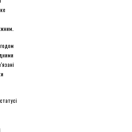
і
аке
тижним.
згодом
ідними
’язані
ки
статусі
а