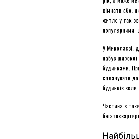
рік, а може ме
кімнати або, 
житло у так з
популярними, 
У Миколаєві, д
набув широкої
будинками. Пр
сплачувати до 
будинків вели
Частина з так
багатоквартирн
Найбіль