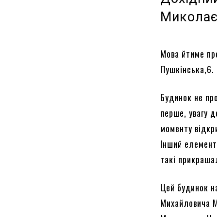
Микола
Мова йтиме пр
Пушкінська,6.
Будинок не про
перше, увагу д
моменту відкри
Інший елемент
такі прикраша
Цей будинок н
Михайловича М