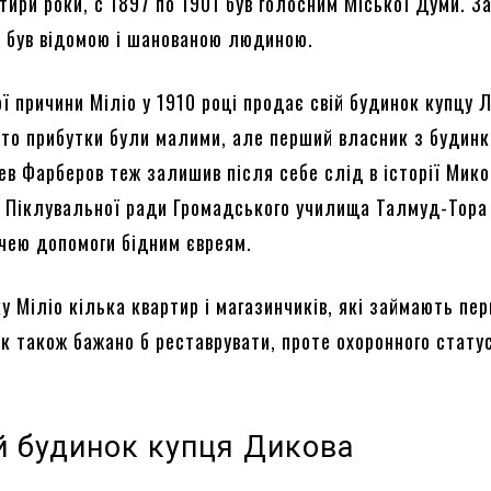
тири роки, с 1897 по 1901 був голосним Міської Думи. З
, був відомою і шанованою людиною.
ї причини Міліо у 1910 році продає свій будинок купцу 
 то прибутки були малими, але перший власник з будин
ев Фарберов теж залишив після себе слід в історії Мико
м Піклувальної ради Громадського училища Талмуд-Тора
чею допомоги бідним євреям.
у Міліо кілька квартир і магазинчиків, які займають пе
к також бажано б реставрувати, проте охоронного статус
й будинок купця Дикова