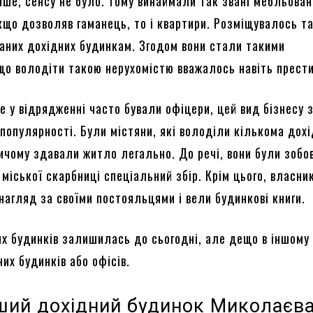
нше, сенсу не було. Тому винаймали так звані мебльован
якщо дозволяв гаманець, то і квартири. Розміщувалось т
ваних дохідних будинкам. Згодом вони стали такими
що володіти такою нерухомістю вважалось навіть прес
е у відрядженні часто бували офіцери, цей вид бізнесу 
 популярності. Були містяни, які володіли кількома дох
ичому здавали житло легально. До речі, вони були зобов
міської скарбниці спеціальний збір. Крім цього, власни
 нагляд за своїми постояльцями і вели будинкові книги.
их будинків залишилась до сьогодні, але дещо в іншому 
их будинків або офісів.
ший дохідний будинок Миколаєв