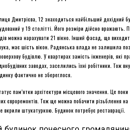
лиця Дмитрієва, 12 знаходиться найбільший дохідний б
дований у 19 столітті. Його розміри дійсно вражають. 
дів можна нарахувати 21 вікно. Інший фасад, що виходит
ука, має шість вікон. Радянська влада не залишила по
оверхову будівлю. У квартирах замість інженерів, які п
днобудівних заводах, заселились їхні робітники. Тож вн
динку фактично не збереглося.
атус пам’ятки архітектури місцевого значення. Це поки
них євроремонтів. Тож ще можна побачити різьблення на 
не вкрили штукатуркою. Будинок потребує реставрації.
й будинок почесного громадянин