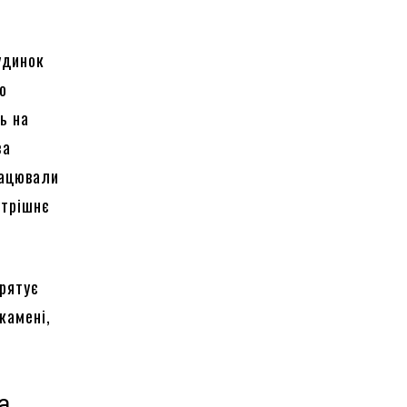
удинок
По
ь на
за
рацювали
утрішнє
 рятує
камені,
а