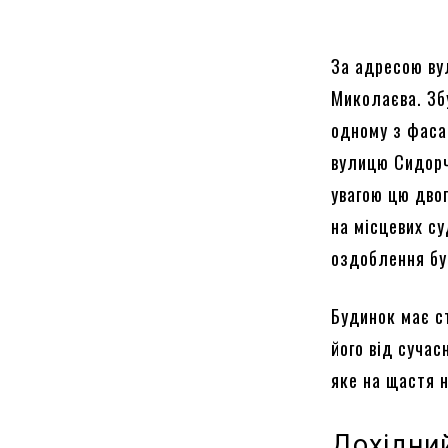
За адресою ву
Миколаєва. Збу
одному з фаса
вулицю Сидорч
увагою цю двоп
на місцевих су
оздоблення бу
Будинок має ст
його від сучас
яке на щастя 
Дохідни