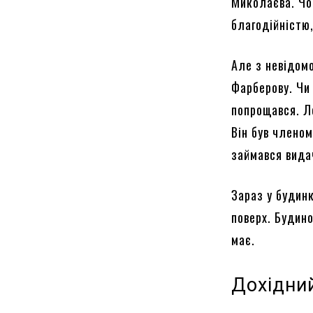
Миколаєва. Чо
благодійністю
Але з невідомо
Фарберову. Чи
попрощався. Л
Він був члено
займався вида
Зараз у будинк
поверх. Будино
має.
Дохідни