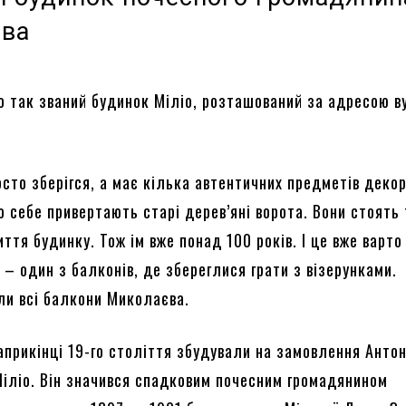
єва
о так званий будинок Міліо, розташований за адресою в
сто зберігся, а має кілька автентичних предметів декор
о себе привертають старі дерев’яні ворота. Вони стоять 
ття будинку. Тож ім вже понад 100 років. І це вже варто 
 – один з балконів, де збереглися грати з візерунками.
ли всі балкони Миколаєва.
априкінці 19-го століття збудували на замовлення Анто
іліо. Він значився спадковим почесним громадянином