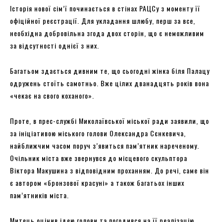
Історія нової сім’ї починається в стінах РАЦСу з моменту її
офіційної реєстрації. Для укладання шлюбу, перш за все,
необхідна добровільна згода двох сторін, що є неможливим
за відсутності однієї з них.
Багатьом здається дивним те, що сьогодні жінка біля Палацу
одружень стоїть самотньо. Вже цілих дванадцять років вона
«чекає на свого коханого».
Проте, в прес-службі Миколаївської міської ради заявили, що
за ініціативою міського голови Олександра Сєнкевича,
найближчим часом поруч з’явиться пам’ятник нареченому.
Очільник міста вже звернувся до місцевого скульптора
Віктора Макушина з відповідним проханням. До речі, саме він
є автором «бронзової красуні» а також багатьох інших
пам’ятників міста.
Митець оцінив ідею голови та погодився на її реалізацію.