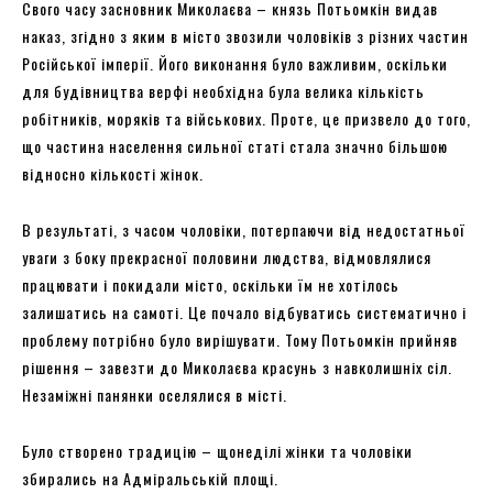
Свого часу засновник Миколаєва – князь Потьомкін видав
наказ, згідно з яким в місто звозили чоловіків з різних частин
Російської імперії. Його виконання було важливим, оскільки
для будівництва верфі необхідна була велика кількість
робітників, моряків та військових. Проте, це призвело до того,
що частина населення сильної статі стала значно більшою
відносно кількості жінок.
В результаті, з часом чоловіки, потерпаючи від недостатньої
уваги з боку прекрасної половини людства, відмовлялися
працювати і покидали місто, оскільки їм не хотілось
залишатись на самоті. Це почало відбуватись систематично і
проблему потрібно було вирішувати. Тому Потьомкін прийняв
рішення – завезти до Миколаєва красунь з навколишніх сіл.
Незаміжні панянки оселялися в місті.
Було створено традицію – щонеділі жінки та чоловіки
збирались на Адміральській площі.