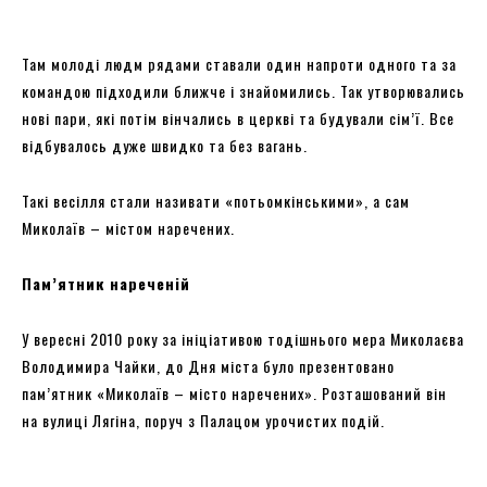
Там молоді людм рядами ставали один напроти одного та за
командою підходили ближче і знайомились. Так утворювались
нові пари, які потім вінчались в церкві та будували сім’ї. Все
відбувалось дуже швидко та без вагань.
Такі весілля стали називати «потьомкінськими», а сам
Миколаїв – містом наречених.
Пам’ятник нареченій
У вересні 2010 року за ініціативою тодішнього мера Миколаєва
Володимира Чайки, до Дня міста було презентовано
пам’ятник «Миколаїв – місто наречених». Розташований він
на вулиці Лягіна, поруч з Палацом урочистих подій.