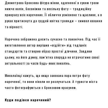
Двометрова бронзова фігура жінки, одягненої в сукню трохи
нижче колін, босоніжки та весільну фату – традиційну
прикрасу всіх наречених. Її обличчя усміхнене та щасливе, а в
руках притиснута до грудей квітка троянди – символ кохання
та вірності.
Наречена зображена досить сучасно та лаконічно. Під час її
виготовлення автор вирішив «відійти» від тодішніх
стандартів та створив образ простої дівчини. Завдяки
цьому, на його думку, пам’ятна споруда не втрачатиме своєї
актуальності за часів будь-яких поколінь.
Миколаївці кажуть, що якщо закохана пара потре фату
нареченої, то вони ніколи не розлучаться. А туристи міста
часто фотографуються з бронзовою красунею.
Куди подівся наречений?