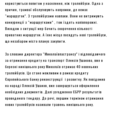
користуються попитом у населення, ніж тролейбуси. Одна з
причин, трамваї обслуговують напрямки, де немає
“маршруток”. З тролейбусами навпаки. Вони не витримують
конкуренції з “маршрутками” , тож їздять напівпорожні.
Виходом з ситуації мер бачить скорочення кількості
приватних маршруток. А їхнє місце посядуть нові тролейбуси,
що незабаром місто планує закупити.
За словами директора “Миколаївпастрансу” і відповідаючого
за отримання кредиту на транспорт Олексія Ушакова, вже в
березні нинішнього року Миколаїв отримає 40 новеньких
тролейбусів. Це стане можливим в рамках кредиту
Європейського банку реконструкції і розвитку. Як повідомив
на нараді Олексій Ушаков, вже завершується оформлення
необхідних документів. Далі узгодження ЄБРР результатів
проведеного тендеру. До речі, першим терміном отримання
нових тролейбусів називали травень нинішнього року.