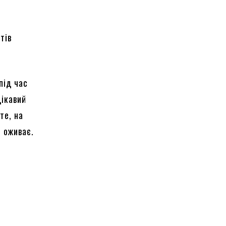
.
тів
під час
цікавий
те, на
і оживає.