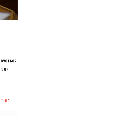
осується
стали
om.ua
.