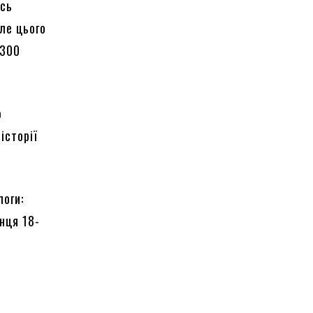
ась
ле цього
 300
ю
історії
логи:
нця 18-