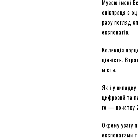
Музею імені В
співпраця з о
разу погляд с
експонатів.
Колекція порц
цінність. Втра
міста.
Як і у випадку
цифровий та п
го — початку 
Окрему увагу 
експонатами т