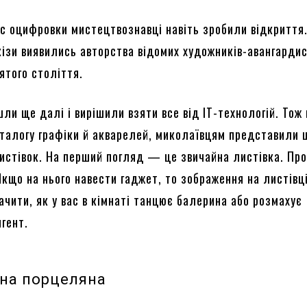
ас оцифровки мистецтвознавці навіть зробили відкриття
кізи виявились авторства відомих художників-авангардис
ятого століття.
шли ще далі і вирішили взяти все від ІТ-технологій. Тож 
аталогу графіки й акварелей, миколаївцям представили 
листівок. На перший погляд — це звичайна листівка. Про
Якщо на нього навести гаджет, то зображення на листівц
чити, як у вас в кімнаті танцює балерина або розмахує
гент.
на порцеляна