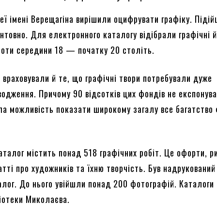
еї імені Верещагіна вирішили оцифрувати графіку. Піді
унтовно. Для електронного каталогу відібрали графічні 
боти середини 18 — початку 20 століть.
 враховували й те, що графічні твори потребували дуже
водження. Причому 90 відсотків цих фондів не експонув
а можливість показати широкому загалу все багатство
аталог містить понад 518 графічних робіт. Це офорти, р
атті про художників та їхню творчість. Був надрукований 
алог. До нього увійшли понад 200 фотографій. Каталоги
іотеки Миколаєва.