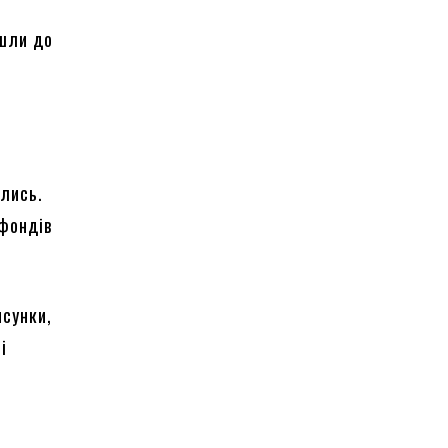
йшли до
й
ались.
 фондів
исунки,
і