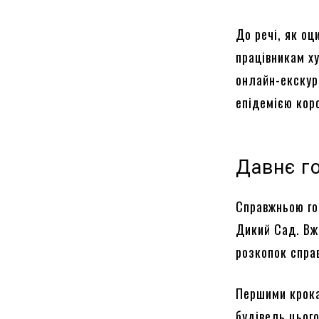
До речі, як оц
працівникам х
онлайн-екскурс
епідемією кор
Давнє г
Справжньою го
Дикий Сад. Вже
розкопок спра
Першими крока
будівель цьог