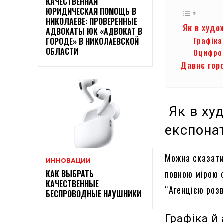
КАЧЕСТВЕННАЯ
ЮРИДИЧЕСКАЯ ПОМОЩЬ В
НИКОЛАЕВЕ: ПРОВЕРЕННЫЕ
Як в худо
АДВОКАТЫ ЮК «АДВОКАТ В
Графіка
ГОРОДЕ» В НИКОЛАЕВСКОЙ
ОБЛАСТИ
Оцифро
Давнє гор
Як в ху
експона
Можна сказати
ИННОВАЦИИ
повною мірою с
КАК ВЫБРАТЬ
КАЧЕСТВЕННЫЕ
“Агенцією роз
БЕСПРОВОДНЫЕ НАУШНИКИ
Графіка й