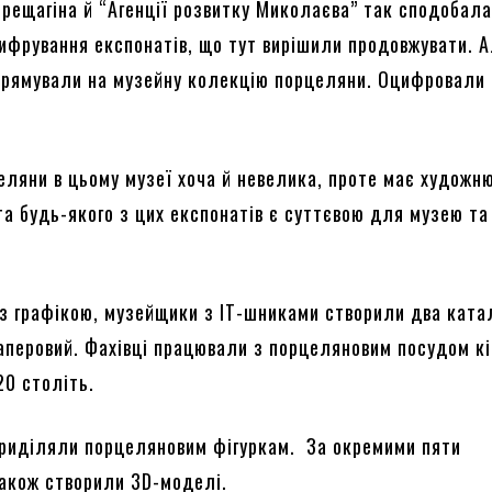
ерещагіна й “Агенції розвитку Миколаєва” так сподобал
цифрування експонатів, що тут вирішили продовжувати. А
прямували на музейну колекцію порцеляни. Оцифровали
еляни в цьому музеї хоча й невелика, проте має художн
та будь-якого з цих експонатів є суттєвою для музею та 
 з графікою, музейщики з ІТ-шниками створили два ката
аперовий. Фахівці працювали з порцеляновим посудом кі
20 століть.
приділяли порцеляновим фігуркам. За окремими пяти
акож створили 3D-моделі.