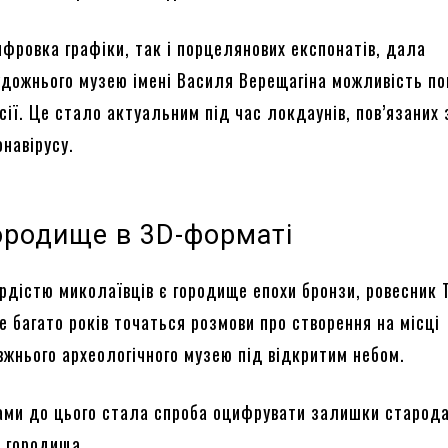
ифровка графіки, так і порцелянових експонатів, дала
удожнього музею імені Василя Верещагіна можливість п
ії. Це стало актуальним під час локдаунів, пов’язаних 
онавірусу.
ородище в 3D-форматі
рдістю миколаївців є городище епохи бронзи, ровесник
 багато років точаться розмови про створення на місці
вжнього археологічного музею під відкритим небом.
ми до цього стала спроба оцифрувати залишки старода
о городища.