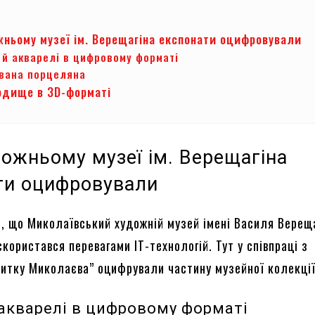
жньому музеї ім. Верещагіна експонати оцифровували
 й акварелі в цифровому форматі
вана порцеляна
одище в 3D-форматі
дожньому музеї ім. Верещагіна
ти оцифровували
, що Миколаївський художній музей імені Василя Верещ
користався перевагами ІТ-технологій. Тут у співпраці з
витку Миколаєва” оцифрували частину музейної колекці
 акварелі в цифровому форматі