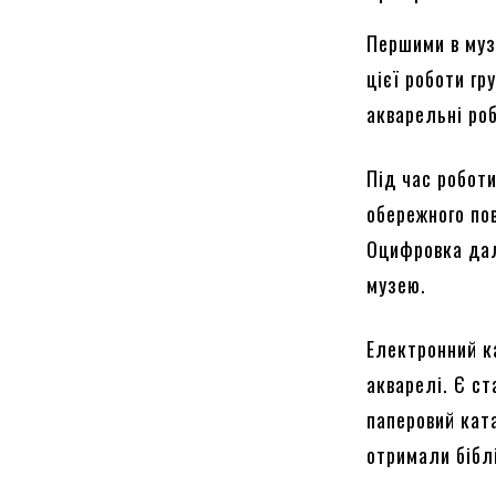
Першими в муз
цієї роботи гр
акварельні ро
Під час роботи
обережного по
Оцифровка дал
музею.
Електронний к
акварелі. Є ст
паперовий кат
отримали бібл