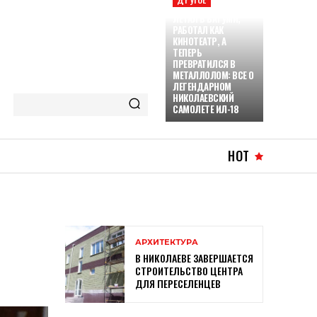
ЛЕТАЛ В БАТУМИ,
РАБОТАЛ КАК
КИНОТЕАТР, А
ТЕПЕРЬ
ПРЕВРАТИЛСЯ В
МЕТАЛЛОЛОМ: ВСЕ О
ЛЕГЕНДАРНОМ
НИКОЛАЕВСКИЙ
САМОЛЕТЕ ИЛ-18
HOT
АРХИТЕКТУРА
В НИКОЛАЕВЕ ЗАВЕРШАЕТСЯ
СТРОИТЕЛЬСТВО ЦЕНТРА
ДЛЯ ПЕРЕСЕЛЕНЦЕВ