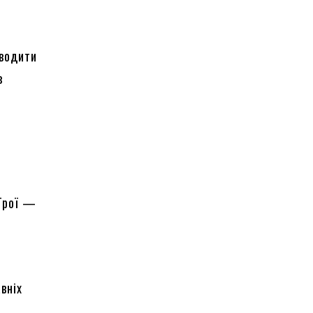
оводити
з
 Трої —
вніх