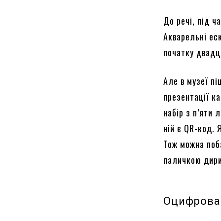
До речі, під ч
Акварельні ес
початку двадц
Але в музеї пі
презентації к
набір з п’яти 
ній є QR-код. 
Тож можна поба
паличкою дири
Оцифрова