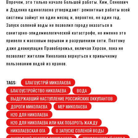
Впрочем, это только начало большой работы. Ким, Сенкевич
и Дуденко единогласно утверждают: ремонтные работы всей
системы займут не один месяц и, вероятно, не один год.
Запуск соленой воды не позволил городу оказаться в
санитарно-эпидемиологической катастрофе, но именно это
привело к массовым порывам и разрушениям сети. Поэтому
даже деоккупация Правобережья, включая Херсон, пока не
позволяет жителям Николаева вернуться к привычному
пользованию водой из кранов.
TAGS:
БЛАГОУСТРІЙ МИКОЛАЄВА
БЛАГОУСТРОЙСТВО НИКОЛАЕВА
ВОДА
ВЫДЕРЖАВШИЙ НАСТУПЛЕНИЕ РОССИЙСКИХ ОККУПАНТОВ
ДОРОГИ МИКОЛАЄВА
МЕР МИКОЛАЄВА
Н2О ДЛЯ НИКОЛАЕВА
Н2О ДЛЯ НИКОЛАЕВА ИЛИ КАК ПОБОРОТЬ ЖАЖДУ
НИКОЛАЕВСКАЯ ОГА
О ЗАПУСКЕ СОЛЕНОЙ ВОДЫ