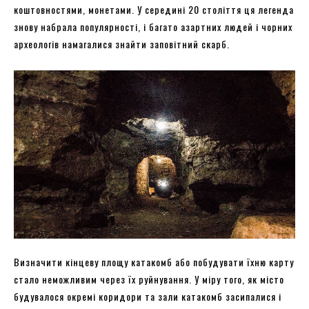
коштовностями, монетами. У середині 20 століття ця легенда
знову набрала популярності, і багато азартних людей і чорних
археологів намагалися знайти заповітний скарб.
Визначити кінцеву площу катакомб або побудувати їхню карту
стало неможливим через їх руйнування. У міру того, як місто
будувалося окремі коридори та зали катакомб засипалися і