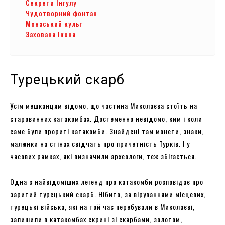
Секрети Інгулу
Чудотворний фонтан
Монаський культ
Захована ікона
Турецький скарб
Усім мешканцям відомо, що частина Миколаєва стоїть на
старовинних катакомбах. Достеменно невідомо, ким і коли
саме були прориті катакомби. Знайдені там монети, знаки,
малюнки на стінах свідчать про причетність Турків. І у
часових рамках, які визначили археологи, теж збігається.
Одна з найвідоміших легенд про катакомби розповідає про
заритий турецький скарб. Нібито, за віруваннями місцевих,
турецькі війська, які на той час перебували в Миколаєві,
залишили в катакомбах скрині зі скарбами, золотом,