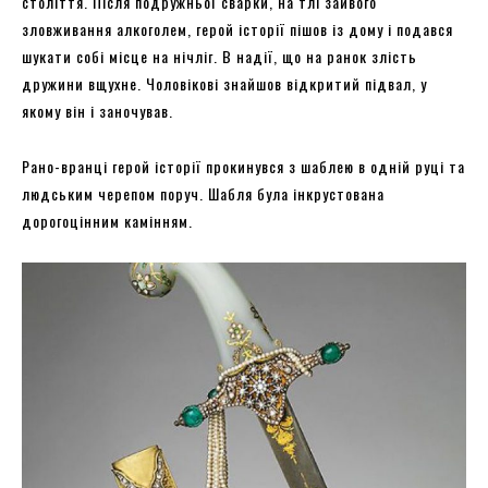
століття. Після подружньої сварки, на тлі зайвого
зловживання алкоголем, герой історії пішов із дому і подався
шукати собі місце на нічліг. В надії, що на ранок злість
дружини вщухне. Чоловікові знайшов відкритий підвал, у
якому він і заночував.
Рано-вранці герой історії прокинувся з шаблею в одній руці та
людським черепом поруч. Шабля була інкрустована
дорогоцінним камінням.