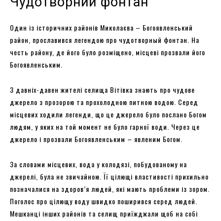
Чудотворний фонтан
Один із історичних районів Миколаєва – Богоявленський
район, прославився легендою про чудотворный фонтан. На
честь району, де його було розміщено, місцеві прозвали його
Богоявленським.
З давніх-давен жителі селища Вітівка знають про чудове
джерело з прозорою та прохолодною питною водою. Серед
місцевих ходили легенди, що це джерело було послано Богом
людям, у яких на той момент не було гарної води. Через це
джерело і прозвали Богоявленським – явленим Богом.
За словами місцевих, вода у колодязі, побудованому на
джерелі, була не звичайною. Її цілющі властивості прихильно
позначалися на здоров’я людей, які мають проблеми із зором.
Поголос про цілющу воду швидко поширився серед людей.
Мешканці інших районів та селищ приїжджали щоб на собі