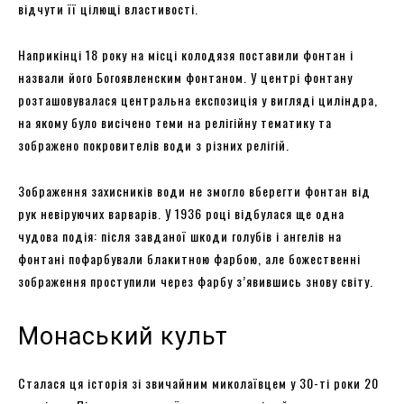
відчути її цілющі властивості.
Наприкінці 18 року на місці колодязя поставили фонтан і
назвали його Богоявленским фонтаном. У центрі фонтану
розташовувалася центральна експозиція у вигляді циліндра,
на якому було висічено теми на релігійну тематику та
зображено покровителів води з різних релігій.
Зображення захисників води не змогло вберегти фонтан від
рук невіруючих варварів. У 1936 році відбулася ще одна
чудова подія: після завданої шкоди голубів і ангелів на
фонтані пофарбували блакитною фарбою, але божественні
зображення проступили через фарбу з’явившись знову світу.
Монаський культ
Сталася ця історія зі звичайним миколаївцем у 30-ті роки 20