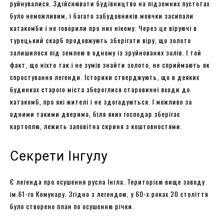
руйнувалися. Здійснювати будівництво на підземних пустотах
було неможливим, і багато забудовників мовчки засипали
катакомби і не говорили про них нікому. Через це віруючі в
турецький скарб продовжують зберігати віру, що золото
залишилося під землею в одному із зруйнованих залів. І той
факт, що ніхто так і не зумів знайти золото, не сприймають як
спростування легенди. Історики стверджують, що в деяких
будинках старого міста збереглися старовинні входи до
катакомб, про які жителі і не здогадуються. І можливо за
одними такими дверима, біля яких господар зберігає
картоплю, лежить заповітна скриня з коштовностями.
Секрети Інгулу
Є легенда про осушення русла Інгла. Територією вище заводу
ім.61-го Комунару. Згідно з легендою, у 60-х роках 20 століття
було створено план по осушенню річки.