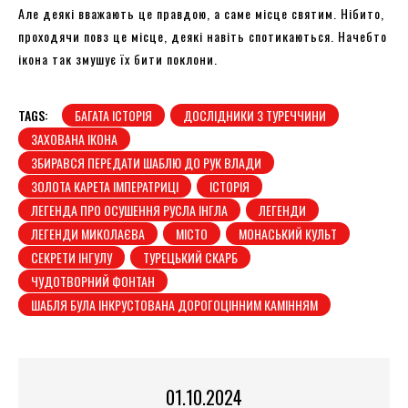
Але деякі вважають це правдою, а саме місце святим. Нібито,
проходячи повз це місце, деякі навіть спотикаються. Начебто
ікона так змушує їх бити поклони.
TAGS:
БАГАТА ІСТОРІЯ
ДОСЛІДНИКИ З ТУРЕЧЧИНИ
ЗАХОВАНА ІКОНА
ЗБИРАВСЯ ПЕРЕДАТИ ШАБЛЮ ДО РУК ВЛАДИ
ЗОЛОТА КАРЕТА ІМПЕРАТРИЦІ
ІСТОРІЯ
ЛЕГЕНДА ПРО ОСУШЕННЯ РУСЛА ІНГЛА
ЛЕГЕНДИ
ЛЕГЕНДИ МИКОЛАЄВА
МІСТО
МОНАСЬКИЙ КУЛЬТ
СЕКРЕТИ ІНГУЛУ
ТУРЕЦЬКИЙ СКАРБ
ЧУДОТВОРНИЙ ФОНТАН
ШАБЛЯ БУЛА ІНКРУСТОВАНА ДОРОГОЦІННИМ КАМІННЯМ
01.10.2024