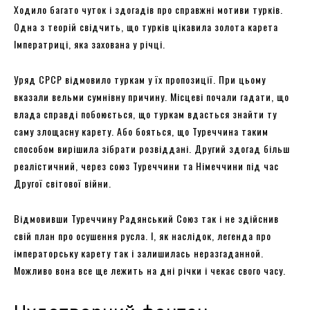
Ходило багато чуток і здогадів про справжні мотиви турків.
Одна з теорій свідчить, що турків цікавила золота карета
Імператриці, яка захована у річці.
Уряд СРСР відмовило туркам у їх пропозиції. При цьому
вказали вельми сумнівну причину. Місцеві почали гадати, що
влада справді побоюється, що туркам вдасться знайти ту
саму злощасну карету. Або бояться, що Туреччина таким
способом вирішила зібрати розвіддані. Другий здогад більш
реалістичний, через союз Туреччини та Німеччини під час
Другої світової війни.
Відмовивши Туреччину Радянський Союз так і не здійснив
свій план про осушення русла. І, як наслідок, легенда про
імператорську карету так і залишилась неразгаданной.
Можливо вона все ще лежить на дні річки і чекає свого часу.