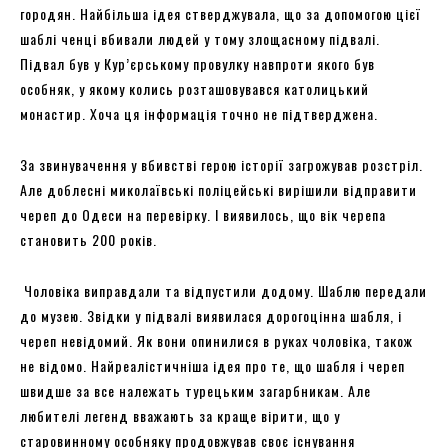
городян. Найбільша ідея стверджувала, що за допомогою цієї
шаблі ченці вбивали людей у ​​тому злощасному підвалі.
Підвал був у Кур’єрському провулку навпроти якого був
особняк, у якому колись розташовувався католицький
монастир. Хоча ця інформація точно не підтверджена.
За звинувачення у вбивстві герою історії загрожував розстріл.
Але доблесні миколаївські поліцейські вирішили відправити
череп до Одеси на перевірку. І виявилось, що вік черепа
становить 200 років.
Чоловіка виправдали та відпустили додому. Шаблю передали
до музею. Звідки у підвалі виявилася дорогоцінна шабля, і
череп невідомий. Як вони опинилися в руках чоловіка, також
не відомо. Найреалістичніша ідея про те, що шабля і череп
швидше за все належать турецьким загарбникам. Але
любителі легенд вважають за краще вірити, що у
старовинному особняку продовжував своє існування