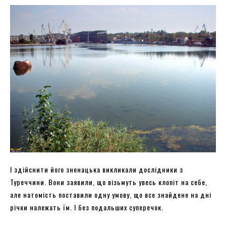
І здійснити його зненацька викликали дослідники з
Туреччини. Вони заявили, що візьмуть увесь клопіт на себе,
але натомість поставили одну умову, що все знайдене на дні
річки належать їм. І без подальших суперечок.