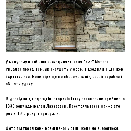
У минулому в цій ніші знаходилася Ікона Божої Матері.
Рибалки перед тим, як вирушить у море, підходили в цій іконі
і хрестилися. Вони віри що це вбереже їх від аварії корабля і
обіцяти удачу.
Відповідно до здогадів істориків ікону встановили приблизно
1830 року адміралом Лазаревим. Простояла ікона майже сто
років. 1917 року її прибрали.
Фото підтверджень розміщеної у стіні ікони не збереглося.