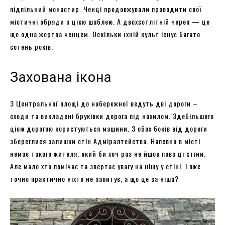
підпільний монастир. Ченці продовжували проводити свої
містичні обряди з цією шаблею. А двохсотлітній череп — це
ще одна жертва ченцем. Оскільки їхній культ існує багато
сотень років.
Захована ікона
З Центральної площі до набережної ведуть дві дороги –
сходи та викладені бруківки дорога під нахилом. Здебільшого
цією дорогою користуються машини. З обох боків від дороги
збереглися залишки стін Адміралтейства. Напевно в місті
немає такого жителя, який би хоч раз не йшов повз ці стіни.
Але мало хто помічає та звертає увагу на нішу у стіні. І вже
точно практично ніхто не запитує, а що це за ніша?