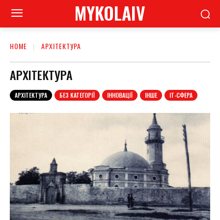
MYKOLAIV
HOME
АРХІТЕКТУРА
АРХІТЕКТУРА
АРХІТЕКТУРА
БЕЗ КАТЕГОРІЇ
ІННОВАЦІЇ
ІНШЕ
ІТ-СФЕРА