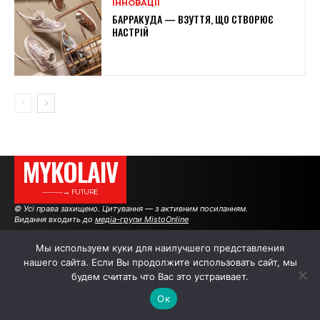
ІННОВАЦІЇ
БАРРАКУДА — ВЗУТТЯ, ЩО СТВОРЮЄ
НАСТРІЙ
MYKOLAIV
———→ FUTURE
© Усі права захищено. Цитування — з активним посиланням.
Видання входить до
медіа-групи MistoOnline
Мы используем куки для наилучшего представления
АВТОРИ
|
РЕКЛАМА НА САЙТІ
нашего сайта. Если Вы продолжите использовать сайт, мы
будем считать что Вас это устраивает.
Ок
.
.
.