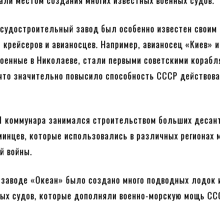
ли местом создания многих известных военных судов.
судостроительный завод был особенно известен своим
 крейсеров и авианосцев. Например, авианосец «Киев» и
роенные в Николаеве, стали первыми советскими кораб
 что значительно повысило способность СССР действова
.
1 коммунара занимался строительством больших десан
минцев, которые использовались в различных регионах 
й войны.
а заводе «Океан» было создано много подводных лодок 
ых судов, которые дополняли военно-морскую мощь СС