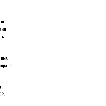
 его
лями
ть на
тных
мира во
и
СР.