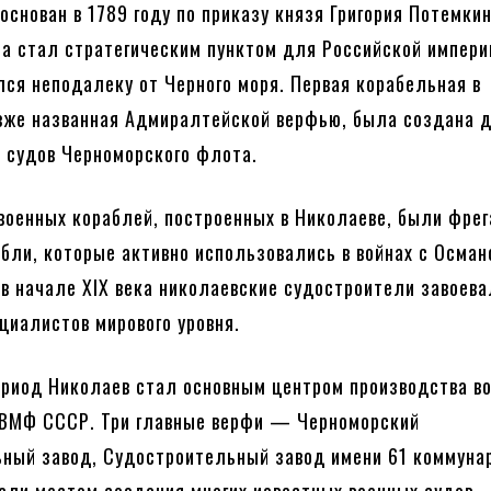
основан в 1789 году по приказу князя Григория Потемкин
ла стал стратегическим пунктом для Российской импери
лся неподалеку от Черного моря. Первая корабельная в
зже названная Адмиралтейской верфью, была создана 
 судов Черноморского флота.
военных кораблей, построенных в Николаеве, были фрег
бли, которые активно использовались в войнах с Осман
 в начале XIX века николаевские судостроители завоев
циалистов мирового уровня.
ериод Николаев стал основным центром производства в
 ВМФ СССР. Три главные верфи — Черноморский
ный завод, Судостроительный завод имени 61 коммуна