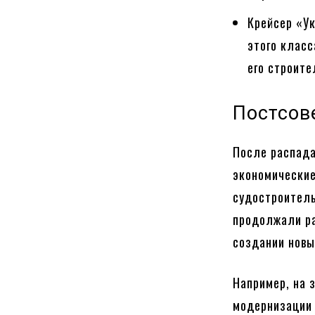
Крейсер «У
этого класс
его строит
Постсов
После распада
экономические
судостроитель
продолжали ра
создании новы
Например, на 
модернизации 