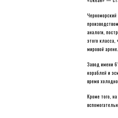
«Океан» — ста
Черноморский 
производством
аналоги, пост
этого класса,
мировой арене
Завод имени 6
кораблей и эс
время холодно
Кроме того, н
вспомогательн