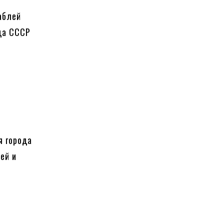
аблей
ада СССР
я города
ей и