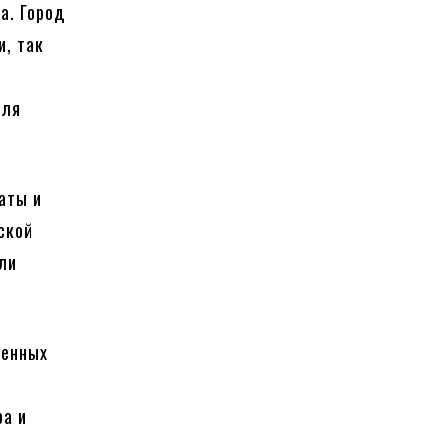
а. Город
и, так
для
аты и
ской
али
оенных
ра и