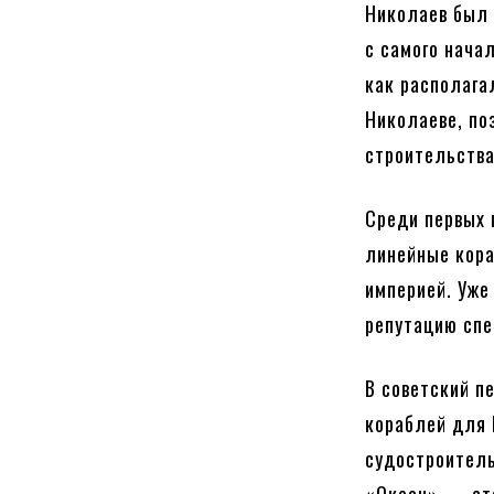
Николаев был 
с самого нача
как располага
Николаеве, по
строительства
Среди первых 
линейные кора
империей. Уже
репутацию спе
В советский п
кораблей для
судостроитель