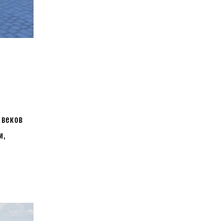
 веков
и,