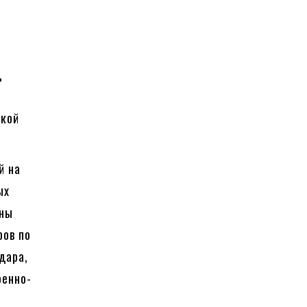
д
ской
й на
ых
йны
ров по
дара,
оенно-