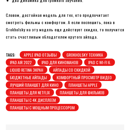
два динамика для громкого звучания.
Словом, достойная модель для тех, кто предпочитает
смотреть фильмы с комфортом. А если поспешить, пока в
Grokholsky на эту модель еще действует скидка, то получится
стать счастливым обладателем крутого айпада.
TAGS:
APPLE IPAD ОТЗЫВЫ
GROKHOLSKY ТЕХНИКА
IPAD AIR 2022
IPAD ДЛЯ КИНОМАНОВ
IPAD С WI-FI 6.
LIQUID RETINA ЭКРАН
АЙПАДЫ СО СКИДКОЙ
БЮДЖЕТНЫЕ АЙПАДЫ
КОМФОРТНЫЙ ПРОСМОТР ВИДЕО
ЛУЧШИЙ ПЛАНШЕТ ДЛЯ КИНО
ПЛАНШЕТЫ APPLE
ПЛАНШЕТЫ ДЛЯ NETFLIX
ПЛАНШЕТЫ ДЛЯ ФИЛЬМОВ
ПЛАНШЕТЫ С 4K ДИСПЛЕЕМ
ПЛАНШЕТЫ С МОЩНЫМ ПРОЦЕССОРОМ