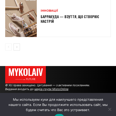
ІННОВАЦІЇ
БАРРАКУДА — ВЗУТТЯ, ЩО СТВОРЮЄ
НАСТРІЙ
MYKOLAIV
———→ FUTURE
© Усі права захищено. Цитування — з активним посиланням.
Видання входить до
медіа-групи MistoOnline
Мы используем куки для наилучшего представления
нашего сайта. Если Вы продолжите использовать сайт, мы
АВТОРИ
|
РЕКЛАМА НА САЙТІ
будем считать что Вас это устраивает.