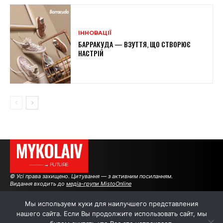
ІННОВАЦІЇ
БАРРАКУДА — ВЗУТТЯ, ЩО СТВОРЮЄ
НАСТРІЙ
MYKOLAIV
———→ FUTURE
© Усі права захищено. Цитування — з активним посиланням.
Видання входить до
медіа-групи MistoOnline
Мы используем куки для наилучшего представления
нашего сайта. Если Вы продолжите использовать сайт, мы
АВТОРИ
|
РЕКЛАМА НА САЙТІ