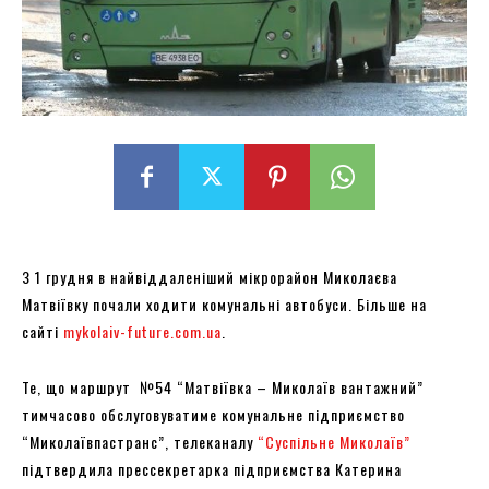
З 1 грудня в найвіддаленіший мікрорайон Миколаєва
Матвіївку почали ходити комунальні автобуси. Більше на
сайті
mykolaiv-future.com.ua
.
Те, що маршрут №54 “Матвіївка – Миколаїв вантажний”
тимчасово обслуговуватиме комунальне підприємство
“Миколаївпастранс”, телеканалу
“Суспільне Миколаїв”
підтвердила прессекретарка підприємства Катерина