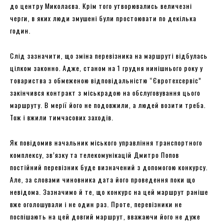
до центру Миколаєва. Крім того утворювались величезні
черги, в яких люди змушені були простоювати по декілька
годин.
Слід зазначити, що зміна перевізника на маршруті відбулась
цілком законно. Адже, станом на 1 грудня нинішнього року у
товариства з обмеженою відповідальністю “Євротехсервіс”
закінчився контракт з міськрадою на обслуговування цього
маршруту. В мерії його не подовжили, а людей возити треба.
Тож і вжили тимчасових заходів.
Як повідомив начальник міського управління транспортного
комплексу, зв’язку та телекомунікацій Дмитро Попов
постійний перевізник буде визначений з допомогою конкурсу.
Але, за словами чиновника дата його проведення поки що
невідома. Зазначимо й те, що конкурс на цей маршрут раніше
вже оголошували і не один раз. Проте, перевізники не
поспішають на цей довгий маршрут, вважаючи його не дуже