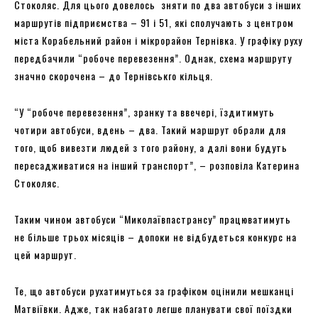
Стоколяс. Для цього довелось зняти по два автобуси з інших
маршрутів підприємства – 91 і 51, які сполучають з центром
міста Корабельний район і мікрорайон Тернівка. У графіку руху
передбачили “робоче перевезення”. Однак, схема маршруту
значно скорочена – до Тернівськго кільця.
“У “робоче перевезення”, зранку та ввечері, їздитимуть
чотири автобуси, вдень – два. Такий маршрут обрали для
того, щоб вивезти людей з того району, а далі вони будуть
пересадживатися на інший транспорт”, – розповіла Катерина
Стоколяс.
Таким чином автобуси “Миколаївпастрансу” працюватимуть
не більше трьох місяців – допоки не відбудеться конкурс на
цей маршрут.
Те, що автобуси рухатимуться за графіком оцінили мешканці
Матвіївки. Адже, так набагато легше планувати свої поїздки