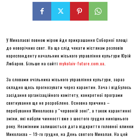
У Миколаєві повною мірою йде прикрашання Соборної площі
до новорічних свят. На що слід чекати містянам розповів
кореспонденту начальник міського управління культури Юрій
Любаров. Більше на сайті
mykolaiv-future.com.ua
.
За словами очільника міського управління культури, зараз
складно щось прогнозувати через карантин. Хоча і відбулось
засідання організаційного комітету, конкретної програми
святкування ще не розроблено. Основна причина –
перебування Миколаєва у “червоній зоні”, а також карантинні
зміни, які набули чинності вже з шостого грудня нинішнього
року. Незмінним залишається дата відкриття головної ялинки
Миколаєва – 19-го грудня, на День святого Миколая. На цей