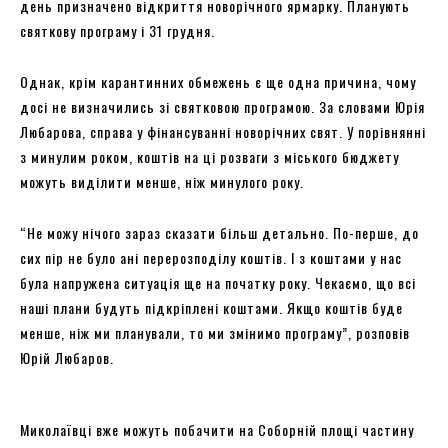
день призначено відкриття новорічного ярмарку. Планують
святкову програму і 31 грудня.
Однак, крім карантинних обмежень є ще одна причина, чому
досі не визначились зі святковою програмою. За словами Юрія
Любарова, справа у фінансуванні новорічних свят. У порівнянні
з минулим роком, коштів на ці розваги з міського бюджету
можуть виділити менше, ніж минулого року.
“Не можу нічого зараз сказати більш детально. По-перше, до
сих пір не було ані перерозподілу коштів. І з коштами у нас
була напружена ситуація ще на початку року. Чекаємо, що всі
наші плани будуть підкріплені коштами. Якщо коштів буде
менше, ніж ми планували, то ми змінимо програму”, розповів
Юрій Любаров.
Миколаївці вже можуть побачити на Соборній площі частину