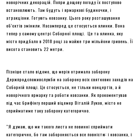
новорічних декорацій. Попри дощову погоду їх поступово
встановлюють. Там будуть і ярмаркові будиночки, і
атракціони. Готують ковзанку. Цього року розташування
об’єктів змінили. Насамперед це стосується ялинки. Вона
тепер у самому центрі Соборної площі. Це та ялинка, яку
місто придбало в 2018 році за майже три мільйони гривень. Її
висота становить 22 метри.
Пізніше стало відомо, що мерія отримала заборону
Держпродспоживслужби на заборону всіх святкових заходів на
Соборній площі. Це стосується, не тільки концертів, а й
новорічного ярмарку та роботи ковзанки. Як прокоментував
під час брифінгу перший віцемер Віталій Луков, місто не
сприйматиме таку заборону категорично.
“Я думаю, що ми такого листа не повинні сприймати
категорично, бо там забороняється все повністю: і ковзанка, і