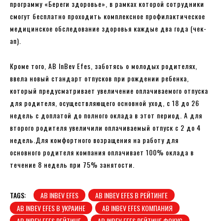
программу «Береги здоровье», в рамках которой сотрудники
смогут бесплатно проходить комплексное профилактическое
медицинское обследование здоровья каждые два года (чек-
ап).
Кроме того, AB InBev Efes, заботясь о молодых родителях,
ввела новый стандарт отпусков при рождении ребенка,
который предусматривает увеличение оплачиваемого отпуска
для родителя, осуществляющего основной уход, с 18 до 26
недель с доплатой до полного оклада в этот период. А для
второго родителя увеличили оплачиваемый отпуск с 2 до 4
недель.Для комфортного возращения на работу для
основного родителя компания оплачивает 100% оклада в
течение 8 недель при 75% занятости.
TAGS:
AB INBEV EFES
AB INBEV EFES В РЕЙТИНГЕ
AB INBEV EFES В УКРАИНЕ
AB INBEV EFES КОМПАНИЯ
AB INBEV EFES РЕЙТИНГ
AB INBEV EFES РЕЙТИНГ ФОКУС