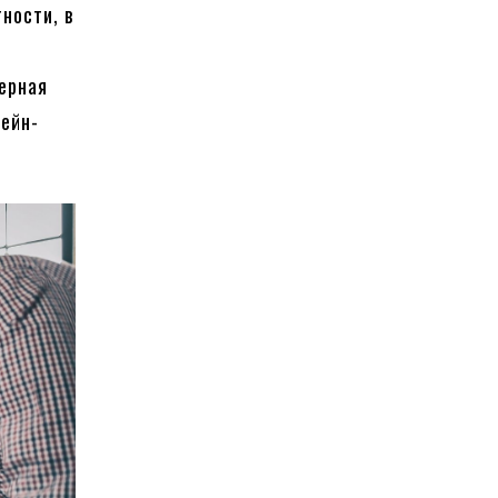
ности, в
ерная
чейн-