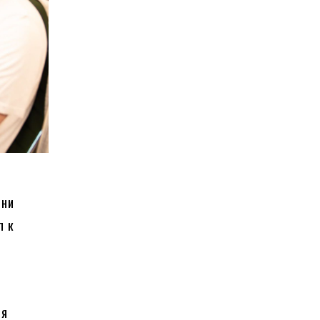
Они
п к
ия