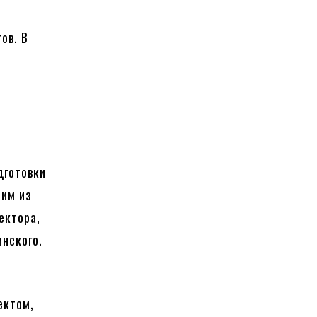
ов. В
дготовки
ним из
ектора,
нского.
ектом,