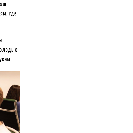
наш
ям, где
лы
молодых
укам.