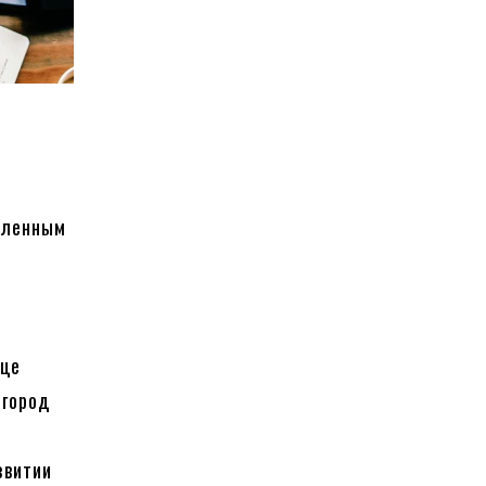
шленным
и
о
нце
 город
я
звитии