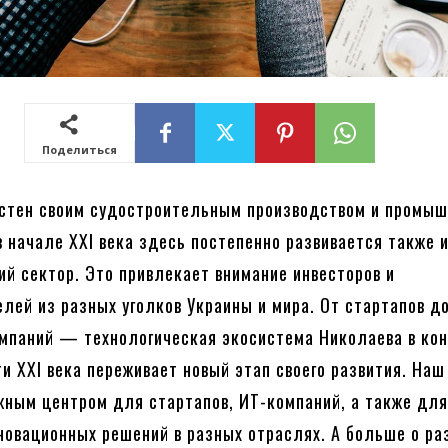
Поделиться
естен своим судостроительным производством и промы
в начале XXI века здесь постепенно развивается также 
ий сектор. Это привлекает внимание инвесторов и
лей из разных уголков Украины и мира. От стартапов д
мпаний — технологическая экосистема Николаева в ко
ти XXI века переживает новый этап своего развития. Наш
жным центром для стартапов, ИТ-компаний, а также дл
новационных решений в разных отраслях. А больше о ра