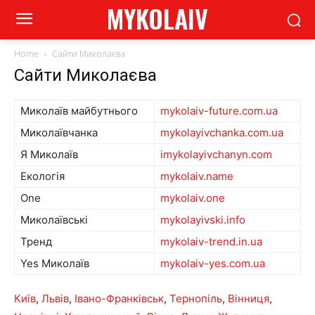
MYKOLAIV
Home
Сайти Миколаєва
Сайти Миколаєва
Миколаїв майбутнього
mykolaiv-future.com.ua
Миколаївчанка
mykolayivchanka.com.ua
Я Миколаїв
imykolayivchanyn.com
Екологія
mykolaiv.name
One
mykolaiv.one
Миколаївські
mykolayivski.info
Тренд
mykolaiv-trend.in.ua
Yes Миколаїв
mykolaiv-yes.com.ua
Київ
,
Львів
,
Івано-Франківськ
,
Тернопіль
,
Вінниця
,