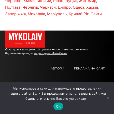
Чернівці
,
Хмельницький
,
Рівне
,
Луцьк
,
Житомир
,
Полтава
,
Чернігів
,
Черкаси
,
Дніпро
,
Одеса
,
Харків
,
Запоріжжя
,
Миколаїв
,
Маріуполь
,
Кривий Ріг
,
Сайти
.
MYKOLAIV
———→ FUTURE
© Усі права захищено. Цитування — з активним посиланням.
Видання входить до
медіа-групи MistoOnline
АВТОРИ
|
РЕКЛАМА НА САЙТІ
.
.
.
Мы используем куки для наилучшего представления
нашего сайта. Если Вы продолжите использовать сайт, мы
будем считать что Вас это устраивает.
Ок