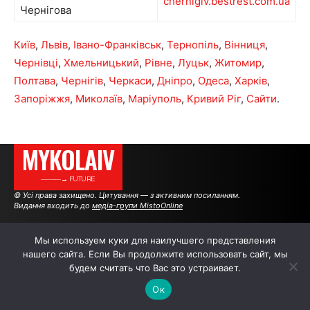
chernigiv.bestrest.com.ua
Чернігова
Київ
,
Львів
,
Івано-Франківськ
,
Тернопіль
,
Вінниця
,
Чернівці
,
Хмельницький
,
Рівне
,
Луцьк
,
Житомир
,
Полтава
,
Чернігів
,
Черкаси
,
Дніпро
,
Одеса
,
Харків
,
Запоріжжя
,
Миколаїв
,
Маріуполь
,
Кривий Ріг
,
Сайти
.
MYKOLAIV
———→ FUTURE
© Усі права захищено. Цитування — з активним посиланням.
Видання входить до
медіа-групи MistoOnline
Мы используем куки для наилучшего представления
АВТОРИ
|
РЕКЛАМА НА САЙТІ
нашего сайта. Если Вы продолжите использовать сайт, мы
будем считать что Вас это устраивает.
Ок
.
.
.