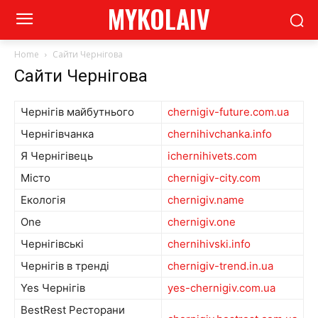
MYKOLAIV
Home
Сайти Чернігова
Сайти Чернігова
Чернігів майбутнього
chernigiv-future.com.ua
Чернігівчанка
chernihivchanka.info
Я Чернігівець
ichernihivets.com
Місто
chernigiv-city.com
Екологія
chernigiv.name
One
chernigiv.one
Чернігівські
chernihivski.info
Чернігів в тренді
chernigiv-trend.in.ua
Yes Чернігів
yes-chernigiv.com.ua
BestRest Ресторани