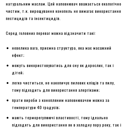
натуральним маслам. Цей наповнювач вважається екологічно
чистим, т.к. вирощування конопель не вимагає використання
пестицидів та інсектицидів.
Серед головних переваг можна відзначити такі:
невелика вага, приємна структура, яка має масажний
ефект;
можуть використовуватись для сну як дорослих, так і
дітей;
легко чиститься, не накопичує пилових кліщів та пилу,
тому підходить для використання алергіками;
прати вироби з конопляним наповнювачем можна за
температури 40 градусів;
мають терморегулюючі властивості, тому ідеально
підходять для використання як в холодну пору року, так і