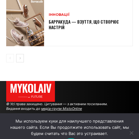
ІННОВАЦІЇ
БАРРАКУДА — ВЗУТТЯ, ЩО СТВОРЮЄ
НАСТРІЙ
MYKOLAIV
———→ FUTURE
© Усі права захищено. Цитування — з активним посиланням.
Видання входить до
медіа-групи MistoOnline
Мы используем куки для наилучшего представления
нашего сайта. Если Вы продолжите использовать сайт, мы
АВТОРИ
|
РЕКЛАМА НА САЙТІ
будем считать что Вас это устраивает.