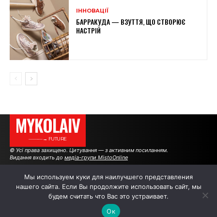
ІННОВАЦІЇ
БАРРАКУДА — ВЗУТТЯ, ЩО СТВОРЮЄ
НАСТРІЙ
MYKOLAIV
———→ FUTURE
© Усі права захищено. Цитування — з активним посиланням.
Видання входить до
медіа-групи MistoOnline
Мы используем куки для наилучшего представления
нашего сайта. Если Вы продолжите использовать сайт, мы
АВТОРИ
|
РЕКЛАМА НА САЙТІ
будем считать что Вас это устраивает.
Ок