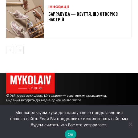
ІННОВАЦІЇ
БАРРАКУДА — ВЗУТТЯ, ЩО СТВОРЮЄ
НАСТРІЙ
MYKOLAIV
———→ FUTURE
© Усі права захищено. Цитування — з активним посиланням.
Видання входить до
медіа-групи MistoOnline
Мы используем куки для наилучшего представления
нашего сайта. Если Вы продолжите использовать сайт, мы
АВТОРИ
|
РЕКЛАМА НА САЙТІ
будем считать что Вас это устраивает.
Ок